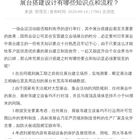
展台搭建设计有哪些知识点和流程？
来源: 管理员 | 发布时间: 2020-09-14 | 17962 次浏览
一场会议活动能否顺利有序的进行举行，其中展台搭建起着至关重要
的效果，因而会议公司若在安置建立会场展台的时分，必定要对日常展会
中展台建立的一些有关知识要点十分熟悉且牢记于心，由于只要这么才能
给客户提供质优价廉的展台建立制造效劳，一起又能提升自个在业界当中
的口碑，那么终究展台设计搭建之时有哪些要点和知识是必须要留意的
呢?
1.在合同规则施工期之前前往展台建立场所，实地测量，断定展台建
立精确位置及周边别的展台长宽高等精确数据。
2.由于国家有关法规对大型展会、集会活动的消防规则，任何展会中
的展台、展柜等建立设备均不行封顶，并且与屋顶及墙体坚持不小于60厘
米的间隔。
3.根据安全要素考虑，任何展台、展板等建立设备均不行运用许可范
围以外的资料制造，高标准展会乃至严厉规则制造资料的生产厂家及化学
含量，如防火板或阻燃宝丽布等。
4.考虑到展馆内原有基础设备的保护及展馆用水、用电、用火等条件