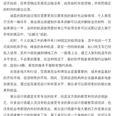
设开始前，应将货物运至展览运输业务，由其临时存放货物，并按照规定
的时间到展位位置。
涵盖的面积超过项目需要更加注重笨拙的最好先运输领域，个人展览
厅没有一辆吊车，展会展台搭建制作基本讲解可以或许解除这些材料，但
如果展位一半，这样的机器效用爱好者公平处理业务可以试图让进入展厅
所有的展品中。“以赌注”戏剧。
此时，个人在施工中的事件有11种固定的租用设备，其中包括一个叉
式装卸机和手动。峰值的各种机器，甚至一些特殊机械，如12吨叉车已经
投入使用，意外50套机械和继续工作，一眼看上去，建立入射到机器车的
水平变化，不必要的重复。在这种情况下，最好的早期参展商预约运输时
间，提前6-8圈。展览的服务手册附有预约表格。
在很多地方和行业，贸易展览会和博览会是最重要的、成本效益最好
的开拓市场、促进销售的手段。因此，贸易促进机构和企业越来越多地参
加展览会。通过提高展览设计和布置水平，展出者可以获得更好的展出效
果和效益。
展台设计搭建是非常专业的技术，但是这方面的教育和培训还很缺
乏。许多设计搭建人员没有机会接受专业的展台设计搭建教育或培训，也
没有机会考察国内外好的展览会。展台设计搭建中最大量的工作是展台设
计及搭建整个过程的服务工作。展了者可以是一个单独的公司，也可以是