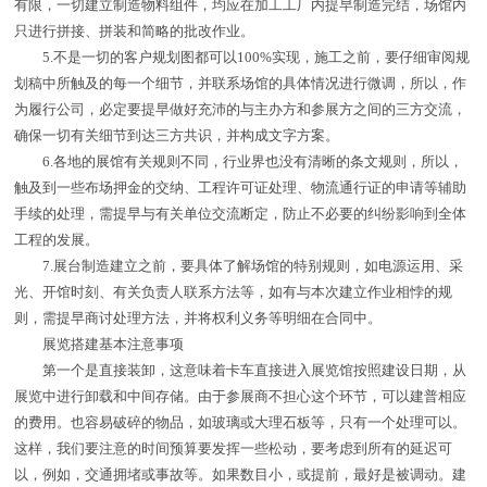
有限，一切建立制造物料组件，均应在加工工厂内提早制造完结，场馆内
只进行拼接、拼装和简略的批改作业。
5.不是一切的客户规划图都可以100%实现，施工之前，要仔细审阅规
划稿中所触及的每一个细节，并联系场馆的具体情况进行微调，所以，作
为履行公司，必定要提早做好充沛的与主办方和参展方之间的三方交流，
确保一切有关细节到达三方共识，并构成文字方案。
6.各地的展馆有关规则不同，行业界也没有清晰的条文规则，所以，
触及到一些布场押金的交纳、工程许可证处理、物流通行证的申请等辅助
手续的处理，需提早与有关单位交流断定，防止不必要的纠纷影响到全体
工程的发展。
7.展台制造建立之前，要具体了解场馆的特别规则，如电源运用、采
光、开馆时刻、有关负责人联系方法等，如有与本次建立作业相悖的规
则，需提早商讨处理方法，并将权利义务等明细在合同中。
展览搭建基本注意事项
第一个是直接装卸，这意味着卡车直接进入展览馆按照建设日期，从
展览中进行卸载和中间存储。由于参展商不担心这个环节，可以建普相应
的费用。也容易破碎的物品，如玻璃或大理石板等，只有一个处理可以。
这样，我们要注意的时间预算要发挥一些松动，要考虑到所有的延迟可
以，例如，交通拥堵或事故等。如果数目小，或提前，最好是被调动。建