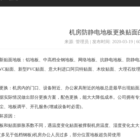
机房防静电地板更换贴面
来源: 管理员 | 发布时间: 2020-03-19 | 
面地板：铝地板、中高档全钢地板、网络地板、抗静电地板、防静电地板
PVC贴面、新型PVC贴面、意大利进口阿贝特贴面、木纹贴面、大理石
：机房内的门口、设备附近、办公家具附近的地板总是最早出现贴面磨
据实际情况做出部分更换方案，配色更换，能大大降低成本。公司拥有专
尘、地板调平、开孔服务(增减设备时必需)。
原因：
和贴面膨胀系数不同，遇温度变化贴面被撑裂机房温度、湿度变化太大
(多见于低档钢板)机房办公人员过多，部分位置地板超负荷使用