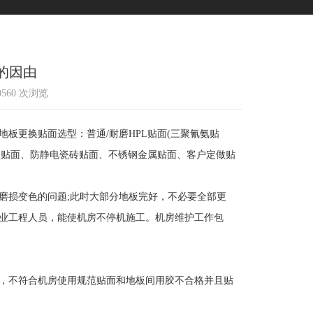
的因由
60560 次浏览
更换贴面选型：普通/耐磨HPL贴面(三聚氰氨贴
纹理贴面、防静电瓷砖贴面、不锈钢金属贴面、客户定做贴
损变色的问题;此时大部分地板完好，不必要全部更
业工程人员，能使机房不停机施工。机房维护工作包
，不符合机房使用规范贴面和地板间用胶不合格并且贴