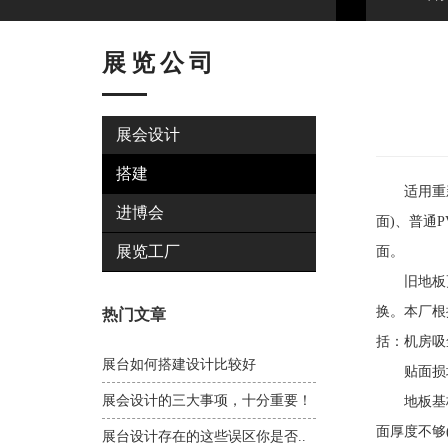
展览公司
展会设计
搭建
适用重新贴
进博会
面)、普通
展览工厂
面。
旧地板更换
换。本厂根
热门文章
括：机房吸
展台如何搭建设计比较好
贴面损坏
展会设计的三大事项，十分重要！
地板基板
面厚度不够
展台设计存在的这些误区你是否..